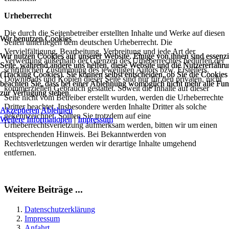
Urheberrecht
Die durch die Seitenbetreiber erstellten Inhalte und Werke auf diesen
Wir benutzen Cookies
Wir benutzen Cookies
Seiten unterliegen dem deutschen Urheberrecht. Die
Vervielfältigung, Bearbeitung, Verbreitung und jede Art der
Wir nutzen Cookies auf unserer Website. Einige von ihnen sind essenzie
Wir nutzen Cookies auf unserer Website. Einige von ihnen sind essenzie
Verwertung außerhalb der Grenzen des Urheberrechtes bedürfen der
Seite, während andere uns helfen, diese Website und die Nutzererfahr
Seite, während andere uns helfen, diese Website und die Nutzererfahr
schriftlichen Zustimmung des jeweiligen Autors bzw. Erstellers.
(Tracking Cookies). Sie können selbst entscheiden, ob Sie die Cookies
(Tracking Cookies). Sie können selbst entscheiden, ob Sie die Cookies
Downloads und Kopien dieser Seite sind nur für den privaten, nicht
beachten Sie, dass bei einer Ablehnung womöglich nicht mehr alle Funk
beachten Sie, dass bei einer Ablehnung womöglich nicht mehr alle Funk
kommerziellen Gebrauch gestattet. Soweit die Inhalte auf dieser
zur Verfügung stehen.
zur Verfügung stehen.
Seite nicht vom Betreiber erstellt wurden, werden die Urheberrechte
Dritter beachtet. Insbesondere werden Inhalte Dritter als solche
Akzeptieren
Akzeptieren
Ablehnen
Ablehnen
gekennzeichnet. Sollten Sie trotzdem auf eine
Weitere Informationen
Weitere Informationen
|
|
Impressum
Impressum
Urheberrechtsverletzung aufmerksam werden, bitten wir um einen
entsprechenden Hinweis. Bei Bekanntwerden von
Rechtsverletzungen werden wir derartige Inhalte umgehend
entfernen.
Weitere Beiträge ...
Datenschutzerklärung
Impressum
Anfahrt