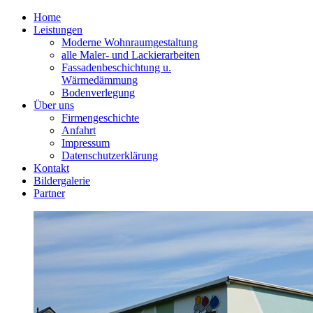
Home
Leistungen
Moderne Wohnraumgestaltung
alle Maler- und Lackierarbeiten
Fassadenbeschichtung u.
Wärmedämmung
Bodenverlegung
Über uns
Firmengeschichte
Anfahrt
Impressum
Datenschutzerklärung
Kontakt
Bildergalerie
Partner