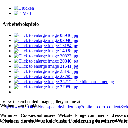
Arbeitsbeispiele
View the embedded image gallery online at:
Wir benutzen Cookies
Wir benutzen Cookies
https://www.malerbetrieb-post.de/index.php?option=com_content&
Wir nutzen Cookies auf unserer Website. Einige von ihnen sind essenzi
Wir nutzen Cookies auf unserer Website. Einige von ihnen sind essenzi
Nutzen Sie die Vorteile einer Förderung für Ihre W
können selbst entscheiden, ob Sie die Cookies zulassen möchten. Bitte
können selbst entscheiden, ob Sie die Cookies zulassen möchten. Bitte