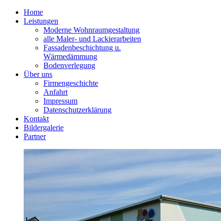
Home
Leistungen
Moderne Wohnraumgestaltung
alle Maler- und Lackierarbeiten
Fassadenbeschichtung u.
Wärmedämmung
Bodenverlegung
Über uns
Firmengeschichte
Anfahrt
Impressum
Datenschutzerklärung
Kontakt
Bildergalerie
Partner