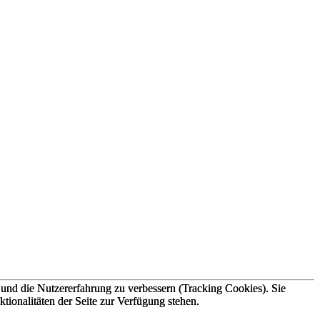
e und die Nutzererfahrung zu verbessern (Tracking Cookies). Sie
e und die Nutzererfahrung zu verbessern (Tracking Cookies). Sie
tionalitäten der Seite zur Verfügung stehen.
tionalitäten der Seite zur Verfügung stehen.